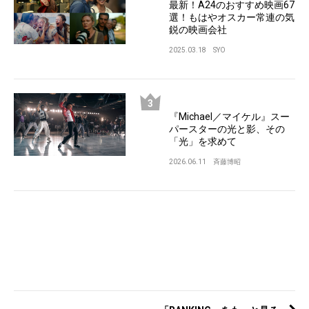
最新！A24のおすすめ映画67
選！もはやオスカー常連の気
鋭の映画会社
2025.03.18
SYO
『Michael／マイケル』スー
パースターの光と影、その
「光」を求めて
2026.06.11
斉藤博昭