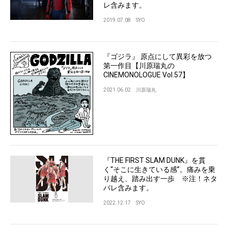
レ含みます。
2019.07.08
SYO
『ゴジラ』 原点にして異彩を放つ
第一作目【川原瑞丸の
CINEMONOLOGUE Vol.57】
2021.06.02
川原瑞丸
『THE FIRST SLAM DUNK』を貫
く“そこに生きている感”。痛みを乗
り越え、踏み出す一歩 ※注！ネタ
バレ含みます。
2022.12.17
SYO