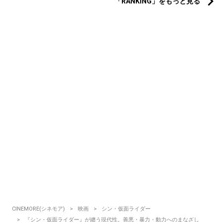
「RANKING」をもっと見る
CINEMORE(シネモア)
映画
シン・仮面ライダー
『シン・仮面ライダー』が纏う現代性。善悪・暴力・動力へのまなざし