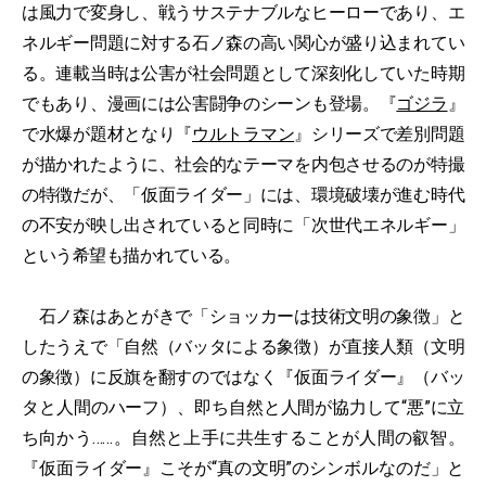
は風力で変身し、戦うサステナブルなヒーローであり、エ
ネルギー問題に対する石ノ森の高い関心が盛り込まれてい
る。連載当時は公害が社会問題として深刻化していた時期
でもあり、漫画には公害闘争のシーンも登場。『
ゴジラ
』
で水爆が題材となり『
ウルトラマン
』シリーズで差別問題
が描かれたように、社会的なテーマを内包させるのが特撮
の特徴だが、「仮面ライダー」には、環境破壊が進む時代
の不安が映し出されていると同時に「次世代エネルギー」
という希望も描かれている。
石ノ森はあとがきで「ショッカーは技術文明の象徴」と
したうえで「自然（バッタによる象徴）が直接人類（文明
の象徴）に反旗を翻すのではなく『仮面ライダー』（バッ
タと人間のハーフ）、即ち自然と人間が協力して“悪”に立
ち向かう……。自然と上手に共生することが人間の叡智。
『仮面ライダー』こそが“真の文明”のシンボルなのだ」と