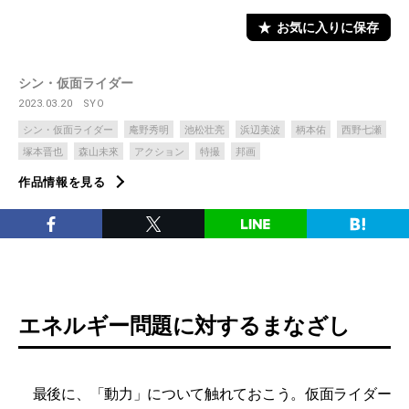
お気に入りに保存
シン・仮面ライダー
2023.03.20
SYO
シン・仮面ライダー
庵野秀明
池松壮亮
浜辺美波
柄本佑
西野七瀬
塚本晋也
森山未來
アクション
特撮
邦画
作品情報を見る
エネルギー問題に対するまなざし
最後に、「動力」について触れておこう。仮面ライダー