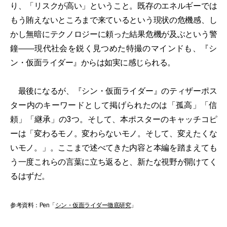
り、「リスクが高い」ということ。既存のエネルギーでは
もう賄えないところまで来ているという現状の危機感、し
かし無暗にテクノロジーに頼った結果危機が及ぶという警
鐘――現代社会を鋭く見つめた特撮のマインドも、『シ
ン・仮面ライダー』からは如実に感じられる。
最後になるが、『シン・仮面ライダー』のティザーポス
ター内のキーワードとして掲げられたのは「孤高」「信
頼」「継承」の3つ。そして、本ポスターのキャッチコピ
ーは「変わるモノ。変わらないモノ。そして、変えたくな
いモノ。」。ここまで述べてきた内容と本編を踏まえても
う一度これらの言葉に立ち返ると、新たな視野が開けてく
るはずだ。
参考資料：Pen「
シン・仮面ライダー徹底研究
」