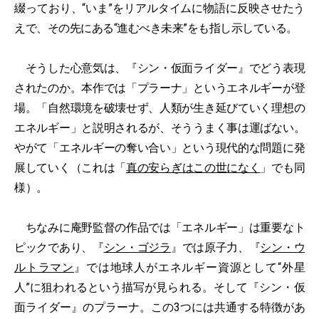
綴っており、“いま”をリアルタイムに物語に反映させたう
えで、その先にある“進むべき未来”をも指し示している。
そうした心意気は、『シン・仮面ライダー』でどう表現
されたのか。本作では「プラーナ」というエネルギーが登
場。「自然環境を破壊せず、人類が生き延びていく理想の
エネルギー」と説明されるが、そううまく事は運ばない。
やがて「エネルギーの奪い合い」という現代的な問題に発
展していく（これは「
真の安らぎはこの世になく
」でも同
様）。
ちなみに庵野監督の作品では「エネルギー」は重要なト
ピックであり、『
シン・ゴジラ
』では原子力、『
シン・ウ
ルトラマン
』では地球人がエネルギー資源として“外星
人”に狙われるという描写が見られる。そして『シン・仮
面ライダー』のプラーナ。この3つには共通する特徴があ