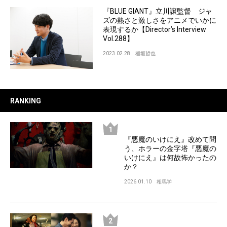
『BLUE GIANT』立川譲監督 ジャ
ズの熱さと激しさをアニメでいかに
表現するか【Director’s Interview
Vol.288】
2023.02.28
稲垣哲也
RANKING
『悪魔のいけにえ』改めて問
う、ホラーの金字塔『悪魔の
いけにえ』は何故怖かったの
か？
2026.01.10
相馬学