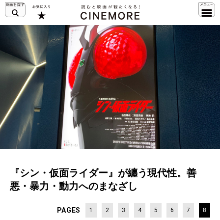
『シン・仮面ライダー』が纏う現代性。善
悪・暴力・動力へのまなざし
PAGES
1
2
3
4
5
6
7
8