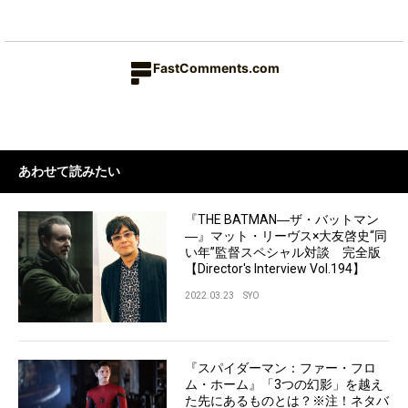
FastComments.com
あわせて読みたい
『THE BATMAN―ザ・バットマン
―』マット・リーヴス×大友啓史“同
い年”監督スペシャル対談 完全版
【Director's Interview Vol.194】
2022.03.23
SYO
『スパイダーマン：ファー・フロ
ム・ホーム』「3つの幻影」を越え
た先にあるものとは？※注！ネタバ