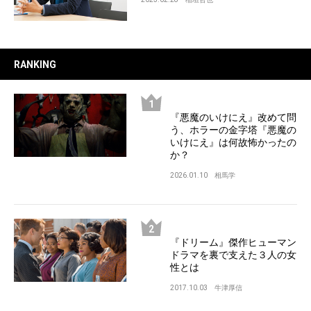
RANKING
『悪魔のいけにえ』改めて問
う、ホラーの金字塔『悪魔の
いけにえ』は何故怖かったの
か？
2026.01.10
相馬学
『ドリーム』傑作ヒューマン
ドラマを裏で支えた３人の女
性とは
2017.10.03
牛津厚信