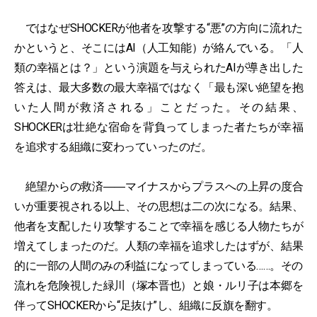
ではなぜSHOCKERが他者を攻撃する“悪”の方向に流れた
かというと、そこにはAI（人工知能）が絡んでいる。「人
類の幸福とは？」という演題を与えられたAIが導き出した
答えは、最大多数の最大幸福ではなく「最も深い絶望を抱
いた人間が救済される」ことだった。その結果、
SHOCKERは壮絶な宿命を背負ってしまった者たちが幸福
を追求する組織に変わっていったのだ。
絶望からの救済――マイナスからプラスへの上昇の度合
いが重要視される以上、その思想は二の次になる。結果、
他者を支配したり攻撃することで幸福を感じる人物たちが
増えてしまったのだ。人類の幸福を追求したはずが、結果
的に一部の人間のみの利益になってしまっている……。その
流れを危険視した緑川（塚本晋也）と娘・ルリ子は本郷を
伴ってSHOCKERから“足抜け”し、組織に反旗を翻す。