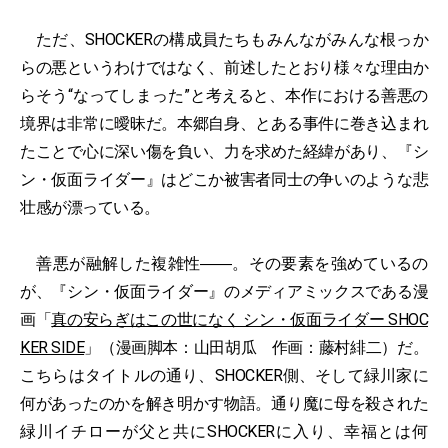
ただ、SHOCKERの構成員たちもみんながみんな根っか
らの悪というわけではなく、前述したとおり様々な理由か
らそう“なってしまった”と考えると、本作における善悪の
境界は非常に曖昧だ。本郷自身、とある事件に巻き込まれ
たことで心に深い傷を負い、力を求めた経緯があり、『シ
ン・仮面ライダー』はどこか被害者同士の争いのような悲
壮感が漂っている。
善悪が融解した複雑性――。その要素を強めているの
が、『シン・仮面ライダー』のメディアミックスである漫
画「
真の安らぎはこの世になく シン・仮面ライダー SHOC
KER SIDE
」（漫画脚本：山田胡瓜 作画：藤村緋二）だ。
こちらはタイトルの通り、SHOCKER側、そして緑川家に
何があったのかを解き明かす物語。通り魔に母を殺された
緑川イチローが父と共にSHOCKERに入り、幸福とは何