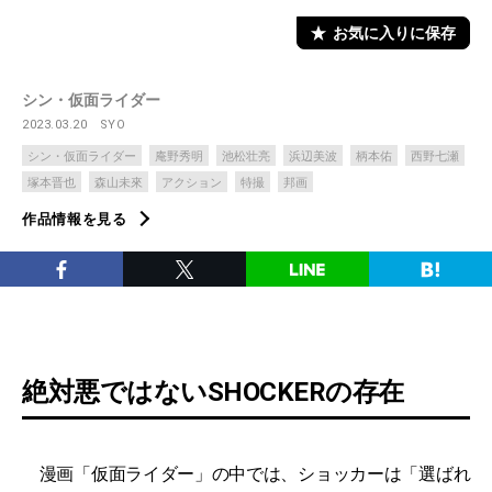
お気に入りに保存
シン・仮面ライダー
2023.03.20
SYO
シン・仮面ライダー
庵野秀明
池松壮亮
浜辺美波
柄本佑
西野七瀬
塚本晋也
森山未來
アクション
特撮
邦画
作品情報を見る
絶対悪ではないSHOCKERの存在
漫画「仮面ライダー」の中では、ショッカーは「選ばれ