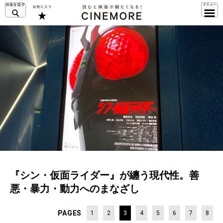
『シン・仮面ライダー』が纏う現代性。善
悪・暴力・動力へのまなざし
PAGES
1
2
3
4
5
6
7
8