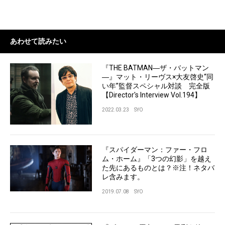
あわせて読みたい
『THE BATMAN―ザ・バットマン
―』マット・リーヴス×大友啓史“同
い年”監督スペシャル対談 完全版
【Director's Interview Vol.194】
2022.03.23
SYO
『スパイダーマン：ファー・フロ
ム・ホーム』「3つの幻影」を越え
た先にあるものとは？※注！ネタバ
レ含みます。
2019.07.08
SYO