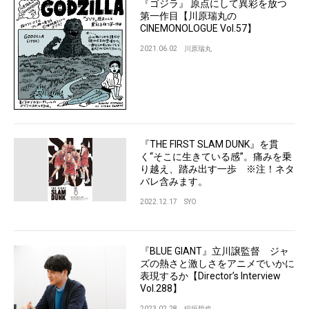
『ゴジラ』 原点にして異彩を放つ
第一作目【川原瑞丸の
CINEMONOLOGUE Vol.57】
2021.06.02
川原瑞丸
『THE FIRST SLAM DUNK』を貫
く“そこに生きている感”。痛みを乗
り越え、踏み出す一歩 ※注！ネタ
バレ含みます。
2022.12.17
SYO
『BLUE GIANT』立川譲監督 ジャ
ズの熱さと激しさをアニメでいかに
表現するか【Director’s Interview
Vol.288】
2023.02.28
稲垣哲也