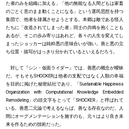
た者のみを組織に加える」「他の無能なる人間どもは家畜
のごとく意のまま動くことになる」という選民思想を持つ
集団で、他者を隷属させようとする。本郷は敵である怪人
たちに「改造されてしまった者」同士の共鳴を抱くことも
あるが、そこの歩み寄りはあれど、各々の人生を変えてし
まったショッカーは純粋悪の意味合いが強い。善と悪の立
ち位置・描写がはっきり分かれているといえるだろう。
対して『シン・仮面ライダー』では、善悪の概念が曖昧
だ。そもそもSHOCKERは他者の支配ではなく人類の幸福
を目的に掲げた秘密結社であり、「Sustainable Happiness
Organization with Computational Knowledge Embedded
Remodeling」の頭文字をとって「SHOCKER」と呼ばれて
いる。善悪二元論で考えるならば、善なる存在なのだ。人
間にオーグメンテーションを施すのも、元々はより良き未
来を作るための技術だった。