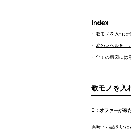
Index
歌モノを入れた
皆のレベルを上
全ての構図には
歌モノを入
Q：オファーが来
浜崎：お話をいた