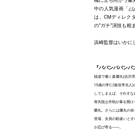
機に立ち向かう蘭
中の人気漫画「
バ
は、CMディレク
の”ガチ”演技も
浜崎監督はいかに
『ババンババンバ
銭湯で働く森蘭丸(吉沢
15歳の李仁(板垣李光
してしまえば、それすな
喪失阻止作戦が幕を開け
蘭丸。さらには蘭丸の命
登場、全員の勘違いとす
が忍び寄る――。