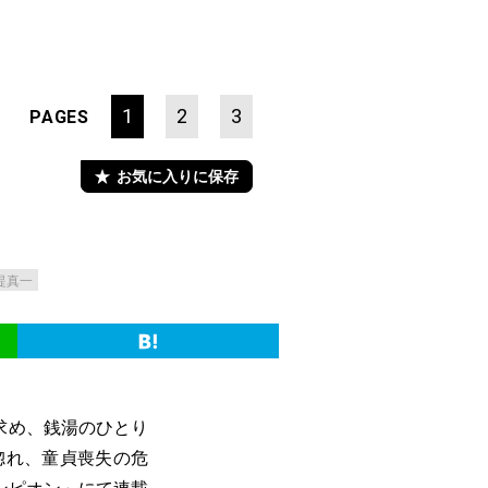
1
2
3
PAGES
お気に入りに保存
堤真一
求め、銭湯のひとり
惚れ、童貞喪失の危