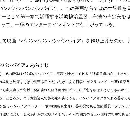
丸だったがーー。原作は奥嶋ひろまさが描く、「別冊少年チャ
バンババンバンバンパイア
」。この漫画ならではの世界観を
ターとして第一線で活躍する浜崎慎治監督。主演の吉沢亮を
相まって、一級のエンターテインメントに仕上がっている。
して映画『ババンババンバンバンパイア』を作り上げたのか。
ンバンパイア』あらすじ
亮)、その正体は450歳のバンパイア。至高の味わいである「18歳童貞の血」を求め
人)の成長と純潔をそばで見守る日々だったが、ある日李仁がクラスメイトの葵(原菜乃
わち童貞喪失の危機！突如訪れた絶体絶命のピンチに「恋をさせてはなるものか！
る！ところが、そう意気込んで葵の家を訪ねるも、バンパイアオタクである葵から
を狙うバンパイアハンター・坂本(満島真之介)、葵の兄である脳筋番長・フランケン
れ違いにより、恋の矢印が大混線！そして、そんな蘭丸のもとへ因縁の相手である兄