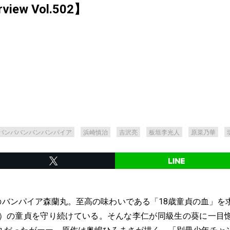
rview Vol.502】
バンババンバンバンパイア
浜崎慎治
吉沢亮
板垣李光人
原菜乃華
歳のバンパイア森蘭丸。至高の味わいである「18歳童貞の血」を
歳）の童貞を守り続けている。そんな李仁が同級生の葵に一目