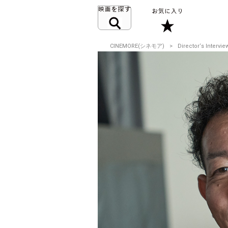
CINEMORE(シネモア)
Director‘s Intervie