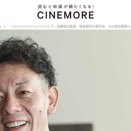
w
『ババンババンバンバンパイア』浜崎慎治監督 漫画原作の実写化、その成功要因とは【Director