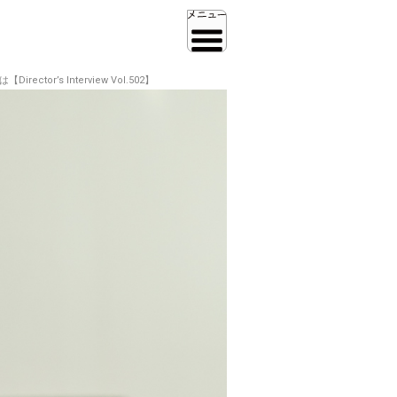
’s Interview Vol.502】