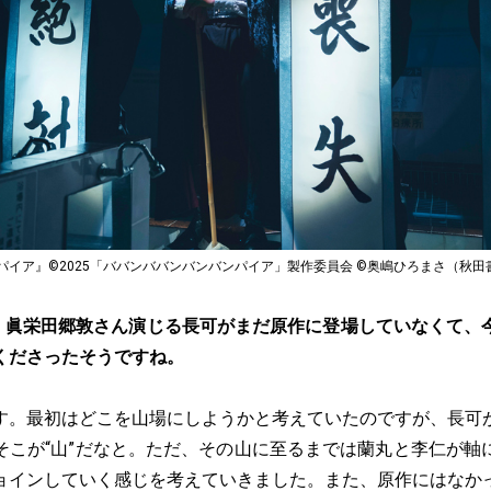
イア』©2025「ババンババンバンバンパイア」製作委員会 ©奥嶋ひろまさ（秋田書
、眞栄田郷敦さん演じる長可がまだ原作に登場していなくて、
くださったそうですね。
す。最初はどこを山場にしようかと考えていたのですが、長可
そこが“山”だなと。ただ、その山に至るまでは蘭丸と李仁が軸
ョインしていく感じを考えていきました。また、原作にはなか