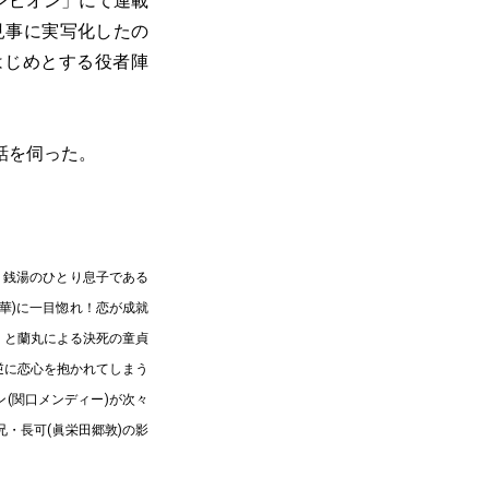
ンピオン」にて連載
見事に実写化したの
はじめとする役者陣
話を伺った。
、銭湯のひとり息子である
華)に一目惚れ！恋が成就
」と蘭丸による決死の童貞
逆に恋心を抱かれてしまう
(関口メンディー)が次々
・長可(眞栄田郷敦)の影