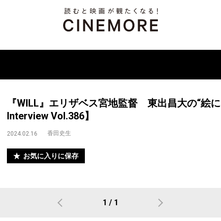
『WILL』エリザベス宮地監督 東出昌大の“絵になる違
Interview Vol.386】
香田史生
2024.02.16
お気に入りに保存
1 / 1