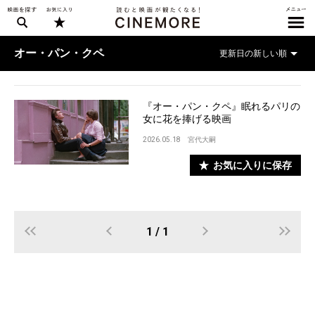
オー・パン・クペ
『オー・パン・クペ』眠れるパリの
女に花を捧げる映画
2026.05.18
宮代大嗣
お気に入りに保存
1 / 1