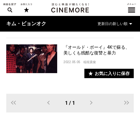
キム・ビョンオク
『オールド・ボーイ』4Kで蘇る、
美しくも残酷な復讐と暴力
2022.05.05
稲垣貴俊
お気に入りに保存
1 / 1