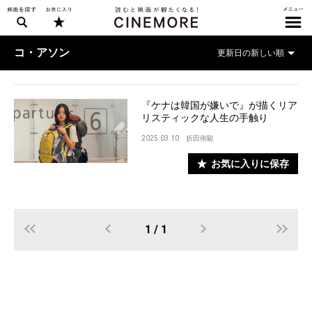
コ・アソン
『ケナは韓国が嫌いで』が描くリア
リスティックな人生の手触り
2025.03.10
折田侑駿
お気に入りに保存
1 / 1