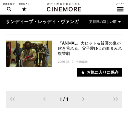
サンディープ・レッディ・ヴァンガ
『ANIMAL』大ヒット＆賛否の嵐が
吹き荒れる、父子愛ゆえの血まみれ
復讐劇
2026.02.19
牛津厚信
お気に入りに保存
1 / 1