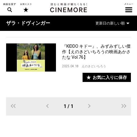
ザラ・ドヴィンガー
『KIDDO キドー』、みずみずしい傑
作【えのきどいちろうの映画あかさ
たな Vol.76】
2025.04.18
えのきどいちろう
お気に入りに保存
1 / 1