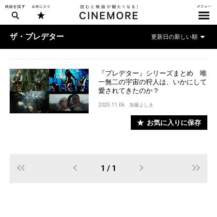
ザ・プレデター
『プレデター』シリーズまとめ 唯
一無二の宇宙の狩人は、いかにして
愛されてきたのか？
2025.11.06
加藤よしき
お気に入りに保存
1 / 1