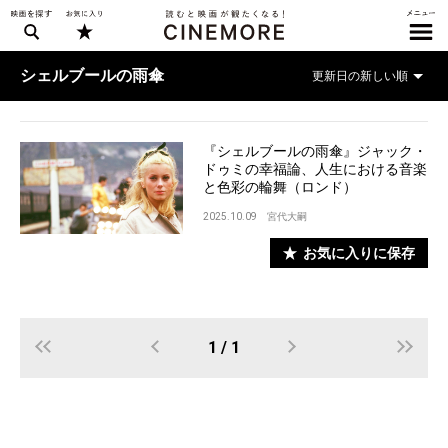
シェルブールの雨傘
『シェルブールの雨傘』ジャック・
ドゥミの幸福論、人生における音楽
と色彩の輪舞（ロンド）
2025.10.09
宮代大嗣
お気に入りに保存
1 / 1