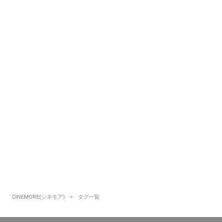
CINEMORE(シネモア)
タグ一覧