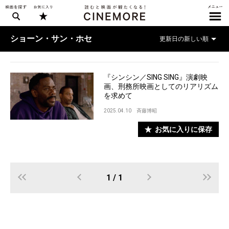
ショーン・サン・ホセ
『シンシン／SING SING』演劇映
画、刑務所映画としてのリアリズム
を求めて
2025.04.10
斉藤博昭
お気に入りに保存
1 / 1