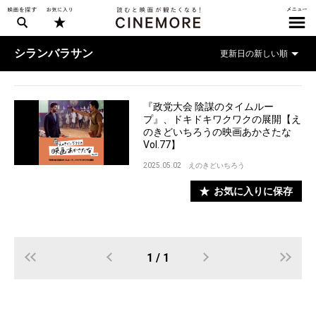
シランバラサン
『政党大会 陰謀のタイムルー
プ』、ドキドキワクワクの展開【え
のきどいちろうの映画あかさたな
Vol.77】
2025.05.02
えのきどいちろう
お気に入りに保存
1 / 1