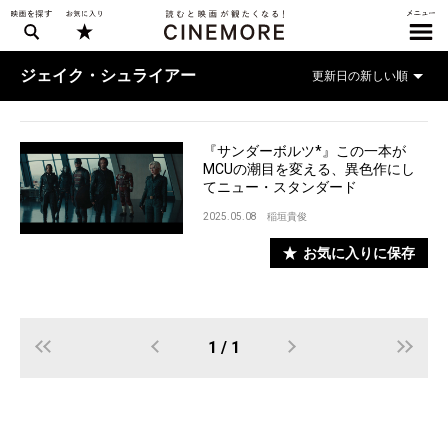
ジェイク・シュライアー
『サンダーボルツ*』この一本が
MCUの潮目を変える、異色作にし
てニュー・スタンダード
2025.05.08
稲垣貴俊
お気に入りに保存
1 / 1