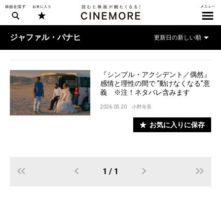
ジャファル・パナヒ
『シンプル・アクシデント／偶然』
感情と理性の間で “動けなくなる”意
義 ※注！ネタバレ含みます
2026.05.20
小野寺系
お気に入りに保存
1 / 1