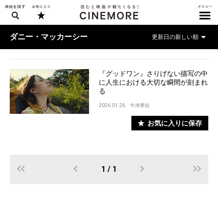
ダニー・マッカーシー
『グッドワン』さりげない描写の中
に人生における大切な瞬間が刻まれ
る
2026.01.26
牛津厚信
お気に入りに保存
1 / 1