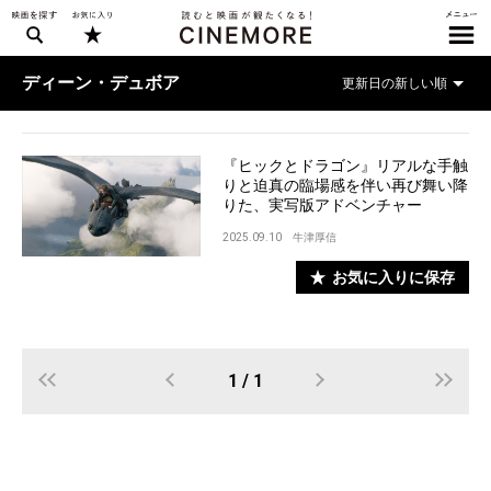
ディーン・デュボア
『ヒックとドラゴン』リアルな手触
りと迫真の臨場感を伴い再び舞い降
りた、実写版アドベンチャー
2025.09.10
牛津厚信
お気に入りに保存
1 / 1