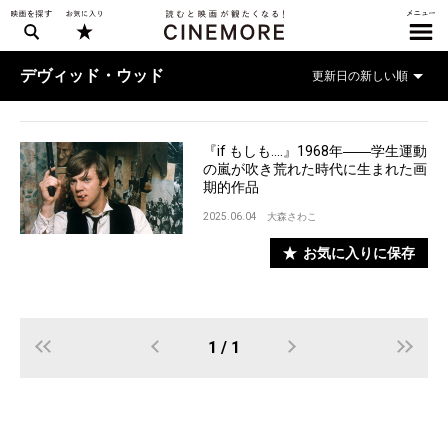
デヴィッド・ウッド
『if もしも....』1968年――学生運動
の嵐が吹き荒れた時代に生まれた画
期的作品
2025.06.04
大森さわこ
お気に入りに保存
1 / 1