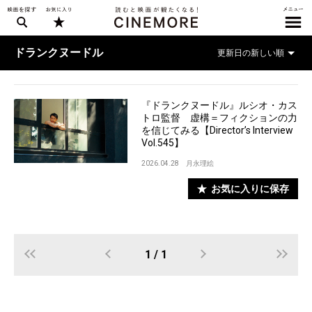
ドランクヌードル
『ドランクヌードル』ルシオ・カス
トロ監督 虚構＝フィクションの力
を信じてみる【Director’s Interview
Vol.545】
2026.04.28
月永理絵
お気に入りに保存
1 / 1