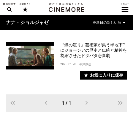
ナナ・ジョルジャゼ
『蝶の渡り』芸術家が集う半地下⁉︎
にジョージアの歴史と伝統と精神を
凝縮させたドタバタ悲喜劇
2025.01.28
牛津厚信
お気に入りに保存
1 / 1