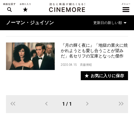
ノーマン・ジュイソン
『月の輝く夜に』「地獄の業火に焼
かれようとも愛し合うことが望み
だ」名セリフの宝庫となった傑作
2020.04.15
斉藤博昭
お気に入りに保存
1 / 1