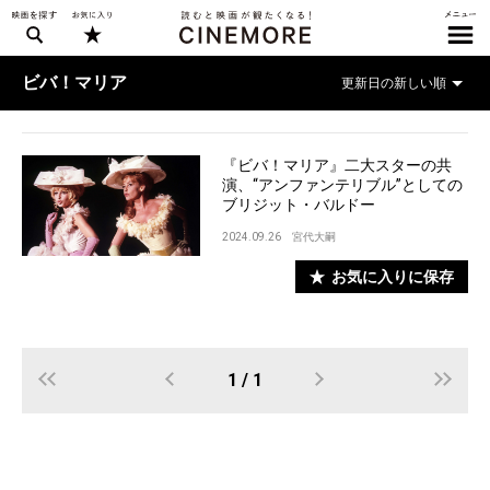
ビバ！マリア
『ビバ！マリア』二大スターの共
演、“アンファンテリブル”としての
ブリジット・バルドー
2024.09.26
宮代大嗣
お気に入りに保存
1 / 1