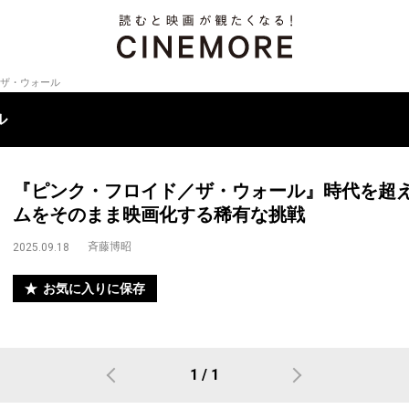
ザ・ウォール
ル
『ピンク・フロイド／ザ・ウォール』時代を超
ムをそのまま映画化する稀有な挑戦
斉藤博昭
2025.09.18
お気に入りに保存
1 / 1