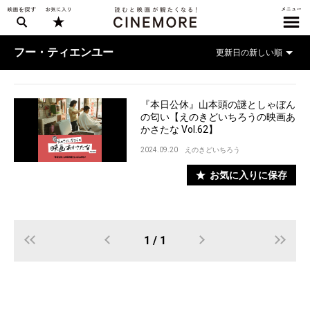
フー・ティエンユー
『本日公休』山本頭の謎としゃぼん
の匂い【えのきどいちろうの映画あ
かさたな Vol.62】
2024.09.20
えのきどいちろう
お気に入りに保存
1 / 1