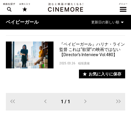
ベイビーガール
『ベイビーガール』ハリナ・ライン
監督 これは“欲望”の映画ではない
【Director’s Interview Vol.480】
2025.03.26
稲垣貴俊
お気に入りに保存
1 / 1