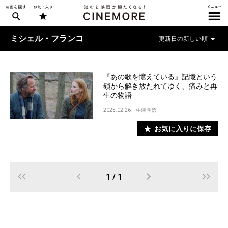
ミシェル・フランコ
『あの歌を憶えている』記憶という
鎖から解き放たれてゆく、痛みと再
生の物語
2025.02.26
牛津厚信
お気に入りに保存
1 / 1