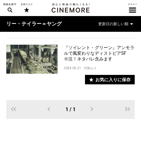
リー・テイラー＝ヤング
『ソイレント・グリーン』アンモラ
ルで風変わりなディストピアSF
※注！ネタバレ含みます
2024.05.21
竹島ルイ
お気に入りに保存
1 / 1