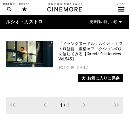
ルシオ・カストロ
『ドランクヌードル』ルシオ・カス
トロ監督 虚構＝フィクションの力
を信じてみる【Director’s Interview
Vol.545】
2026.04.28
月永理絵
お気に入りに保存
1 / 1