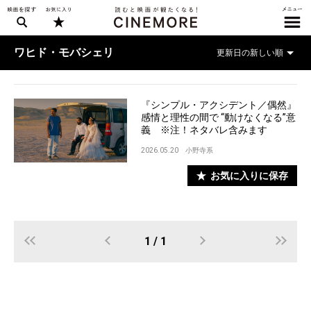
ワヒド・モバシェリ
『シンプル・アクシデント／偶然』
感情と理性の間で “動けなくなる”意
義 ※注！ネタバレ含みます
2026.05.20
小野寺系
お気に入りに保存
1 / 1