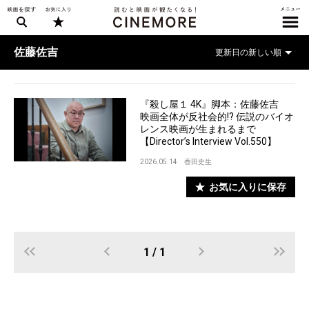
佐藤佐吉
『殺し屋１ 4K』脚本：佐藤佐吉
映画全体が反社会的!? 伝説のバイオ
レンス映画が生まれるまで
【Director’s Interview Vol.550】
2026.05.14
香田史生
お気に入りに保存
1 / 1