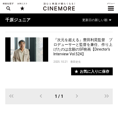
千原ジュニア
『次元を超える』豊田利晃監督 プ
ロデューサーと監督を兼任、作り上
げたのは念願のSF映画【Director’s
Interview Vol.524】
2025.10.21
香田史生
お気に入りに保存
1 / 1