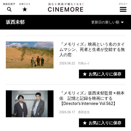
坂西未郁
『メモリィズ』映画という名のタイ
ムマシン、死者と生者が交錯する無
人の窓
2026.06.22
竹島ルイ
お気に入りに保存
『メモリィズ』坂西未郁監督 × 柄本
佑 記憶と記録を映画にする
【Director’s Interview Vol.562】
2026.06.17
香田史生
お気に入りに保存