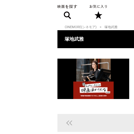
CINEMORE(シネモア)
塚地武雅
塚地武雅