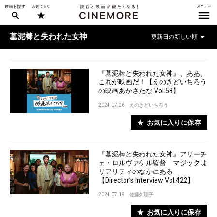
墓泥棒と失われた女神
『墓泥棒と失われた女神』、ああ、
これが映画だ！【えのきどいちろう
の映画あかさたな Vol.58】
2024.07.26
えのきどいちろう
お気に入りに保存
『墓泥棒と失われた女神』アリーチ
ェ・ロルヴァケル監督 マジックは
リアリティのなかにある
【Director’s Interview Vol.422】
2024.07.19
佐藤久理子
お気に入りに保存