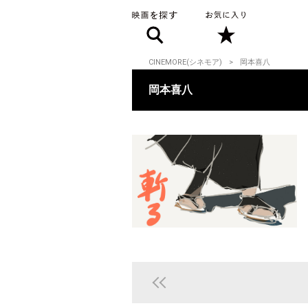
CINEMORE(シネモア)
岡本喜八
岡本喜八