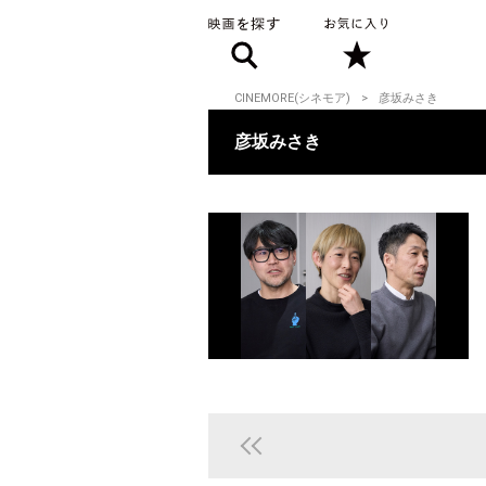
CINEMORE(シネモア)
彦坂みさき
彦坂みさき