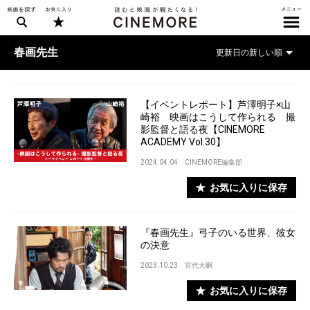
春画先生
【イベントレポート】芦澤明子×山
崎裕 映画はこうして作られる 撮
影監督と語る夜【CINEMORE
ACADEMY Vol.30】
2024.04.04
CINEMORE編集部
お気に入りに保存
『春画先生』弓子のいる世界、彼女
の決意
2023.10.23
宮代大嗣
お気に入りに保存