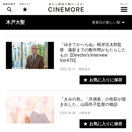
木戸大聖
『ゆきてかへらぬ』根岸吉太郎監
督 撮影までの数年間がもたらした
もの【Director’s Interview
Vol.473】
2025.02.21
香田史生
お気に入りに保存
『きみの色』「共感覚」の色彩が描
き出した、山田尚子監督の物語
2024.09.04
小野寺系
お気に入りに保存