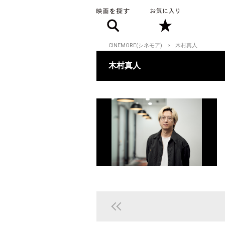
CINEMORE(シネモア)
木村真人
木村真人