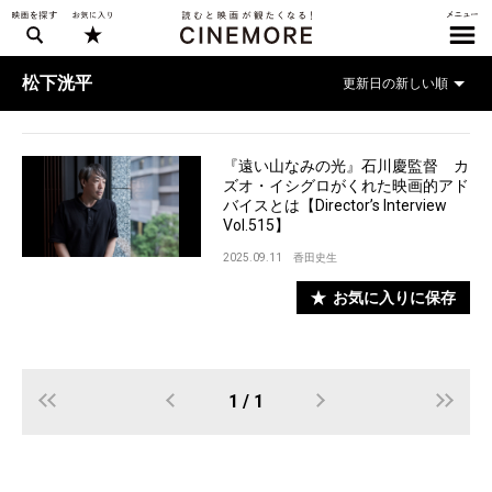
松下洸平
『遠い山なみの光』石川慶監督 カ
ズオ・イシグロがくれた映画的アド
バイスとは【Director’s Interview
Vol.515】
2025.09.11
香田史生
お気に入りに保存
1 / 1