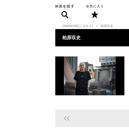
CINEMORE(シネモア)
柏原収史
柏原収史