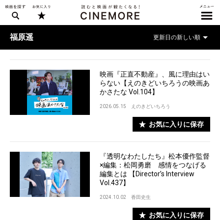
福原遥
映画『正直不動産』、風に理由はい
らない【えのきどいちろうの映画あ
かさたな Vol.104】
2026.05.15
えのきどいちろう
お気に入りに保存
『透明なわたしたち』松本優作監督
×編集：松岡勇磨 感情をつなげる
編集とは 【Director’s Interview
Vol.437】
2024.10.02
香田史生
お気に入りに保存