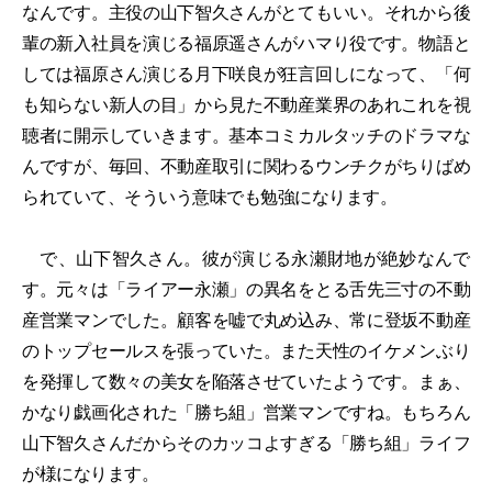
なんです。主役の山下智久さんがとてもいい。それから後
輩の新入社員を演じる福原遥さんがハマり役です。物語と
しては福原さん演じる月下咲良が狂言回しになって、「何
も知らない新人の目」から見た不動産業界のあれこれを視
聴者に開示していきます。基本コミカルタッチのドラマな
んですが、毎回、不動産取引に関わるウンチクがちりばめ
られていて、そういう意味でも勉強になります。
で、山下智久さん。彼が演じる永瀬財地が絶妙なんで
す。元々は「ライアー永瀬」の異名をとる舌先三寸の不動
産営業マンでした。顧客を嘘で丸め込み、常に登坂不動産
のトップセールスを張っていた。また天性のイケメンぶり
を発揮して数々の美女を陥落させていたようです。まぁ、
かなり戯画化された「勝ち組」営業マンですね。もちろん
山下智久さんだからそのカッコよすぎる「勝ち組」ライフ
が様になります。