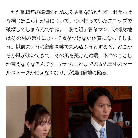
ただ地鎮祭の準備のためある更地を訪れた際、邪魔っけ
な祠（ほこら）が目について、つい持っていたスコップで
破壊してしまうんですね。「勝ち組」営業マン、永瀬財地
はその祠の祟りによって嘘がつけない体質になってしま
う。以前のように顧客を嘘で丸め込もうとすると、どこか
らか風が吹いてきて、その風を受けた途端、本当のことし
か言えなくなるんです。だからこれまでの舌先三寸のセー
ルストークが使えなくなり、永瀬は窮地に陥る。