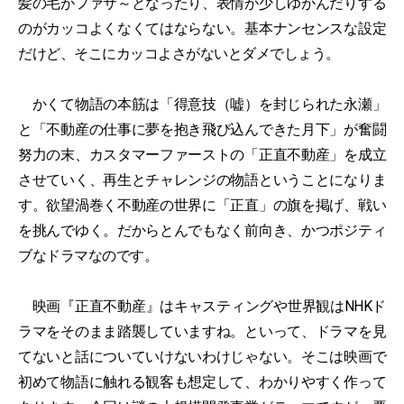
髪の毛がファサ～となったり、表情が少しゆがんだりする
のがカッコよくなくてはならない。基本ナンセンスな設定
だけど、そこにカッコよさがないとダメでしょう。
かくて物語の本筋は「得意技（嘘）を封じられた永瀬」
と「不動産の仕事に夢を抱き飛び込んできた月下」が奮闘
努力の末、カスタマーファーストの「正直不動産」を成立
させていく、再生とチャレンジの物語ということになりま
す。欲望渦巻く不動産の世界に「正直」の旗を掲げ、戦い
を挑んでゆく。だからとんでもなく前向き、かつポジティ
ブなドラマなのです。
映画『正直不動産』はキャスティングや世界観はNHKド
ラマをそのまま踏襲していますね。といって、ドラマを見
てないと話についていけないわけじゃない。そこは映画で
初めて物語に触れる観客も想定して、わかりやすく作って