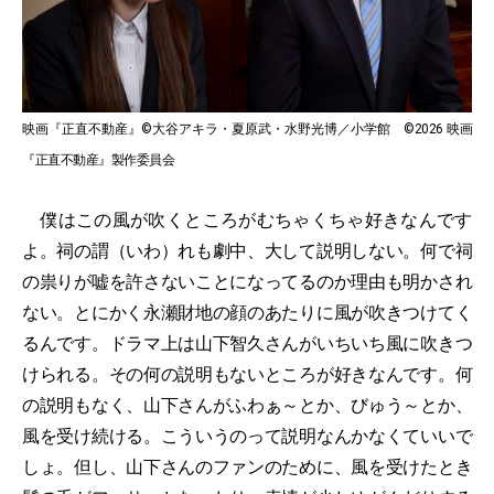
映画『正直不動産』©大谷アキラ・夏原武・水野光博／小学館 ©2026 映画
『正直不動産』製作委員会
僕はこの風が吹くところがむちゃくちゃ好きなんです
よ。祠の謂（いわ）れも劇中、大して説明しない。何で祠
の祟りが嘘を許さないことになってるのか理由も明かされ
ない。とにかく永瀬財地の顔のあたりに風が吹きつけてく
るんです。ドラマ上は山下智久さんがいちいち風に吹きつ
けられる。その何の説明もないところが好きなんです。何
の説明もなく、山下さんがふわぁ～とか、びゅう～とか、
風を受け続ける。こういうのって説明なんかなくていいで
しょ。但し、山下さんのファンのために、風を受けたとき