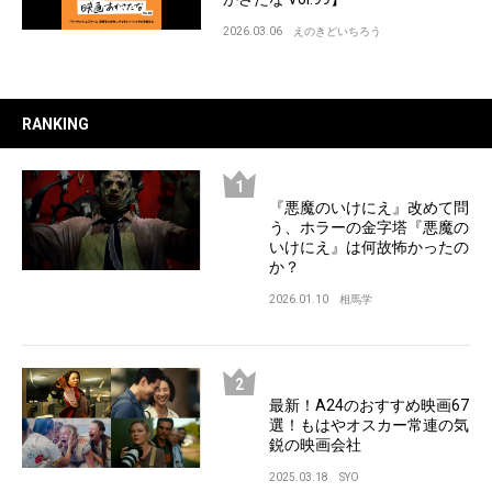
2026.03.06
えのきどいちろう
RANKING
『悪魔のいけにえ』改めて問
う、ホラーの金字塔『悪魔の
いけにえ』は何故怖かったの
か？
2026.01.10
相馬学
最新！A24のおすすめ映画67
選！もはやオスカー常連の気
鋭の映画会社
2025.03.18
SYO