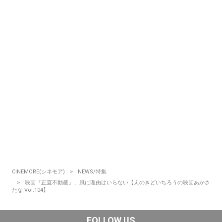
CINEMORE(シネモア)
NEWS/特集
映画『正直不動産』、風に理由はいらない【えのきどいちろうの映画あかさ
たな Vol.104】
FOLLOW US