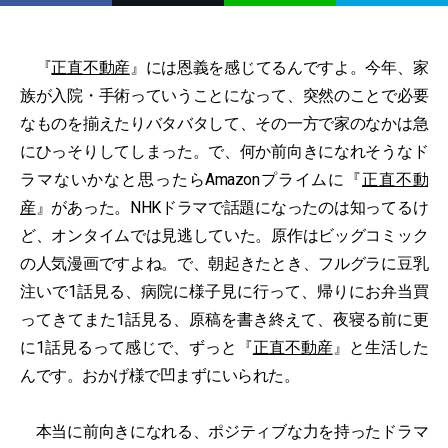
『
正直不動産
』には恩義を感じてるんですよ。今年、家
族が入院・手術っていうことになって、突然のことで必要
なものを揃えたりバタバタして、その一方で家のなかは急
にひっそりしてしまった。で、何か前向きになれそうなド
ラマないかなと思ったらAmazonプライムに『
正直不動
産
』があった。NHKドラマで話題になったのは知ってるけ
ど、オンタイムでは見逃していた。原作はビッグコミック
の人気漫画ですよね。で、朝起きたとき、フルグラに豆乳
注いで1話見る、病院に様子見に行って、帰りにお弁当買
ってきてまた1話見る、原稿を書き終えて、夜寝る前に更
に1話見るって感じで、ずっと『
正直不動産
』と生活した
んです。おかげ様で凹まずにいられた。
本当に前向きになれる、ポジティブな力を持ったドラマ