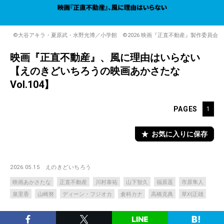
©大谷アキラ・夏原武・水野光博／小学館 ©2026 映画『正直不動産』製作委員会
映画『正直不動産』、風に理由はいらない
【えのきどいちろうの映画あかさたな
Vol.104】
PAGES
1
お気に入りに保存
2026.05.15
えのきどいちろう
映画あかさたな
正直不動産
川村泰祐
山下智久
福原遥
市原隼人
泉里香
山崎努
ディーン・フジオカ
倉科カナ
高橋克典
草刈正雄