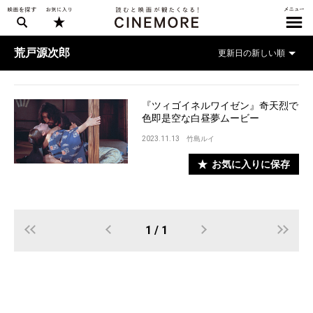
荒戸源次郎
『ツィゴイネルワイゼン』奇天烈で
色即是空な白昼夢ムービー
2023.11.13
竹島ルイ
お気に入りに保存
1 / 1