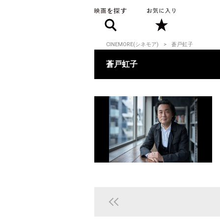
CINEMORE(シネモア)
蒼戸虹子
蒼戸虹子