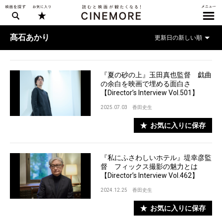
髙石あかり
『夏の砂の上』玉田真也監督 戯曲
の余白を映画で埋める面白さ
【Director’s Interview Vol.501】
2025.07.03
香田史生
お気に入りに保存
『私にふさわしいホテル』堤幸彦監
督 フィックス撮影の魅力とは
【Director’s Interview Vol.462】
2024.12.25
香田史生
お気に入りに保存