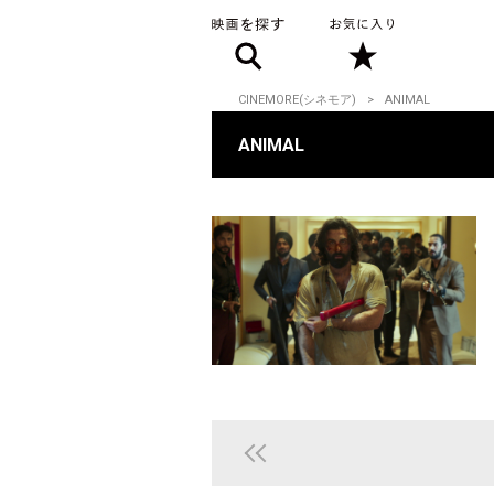
CINEMORE(シネモア)
ANIMAL
ANIMAL