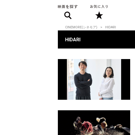
CINEMORE(シネモア)
HIDARI
HIDARI