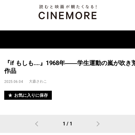
『if もしも....』1968年――学生運動の嵐が
作品
大森さわこ
2025.06.04
お気に入りに保存
1 / 1