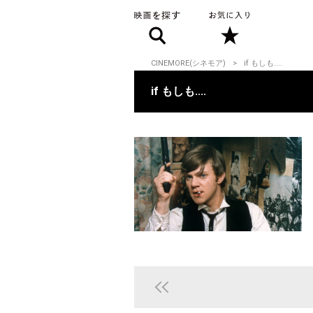
CINEMORE(シネモア)
if もしも....
if もしも....